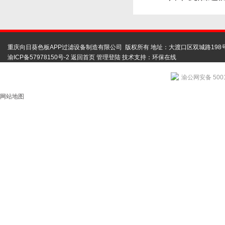
重庆向日葵色板APP过滤设备制造有限公司 版权所有 地址：大渡口区双城路198
渝ICP备57978150号-2
返回首页
管理登陆
技术支持：
环保在线
渝公网安备 5001
网站地图