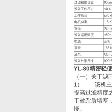
过滤精度设置
80µ
设备工作压力
<0.4
工作噪音
≤70
电机功率
1.5 
管径
32 m
设备适用温度
≤80
电源
三相 
重量
135 
油泵
CB- 
设备外形尺寸
900*
YL-80
精密轻
（一）关于滤
1） 该机主要
提高过滤精度之目
于被杂质堵塞
慢。