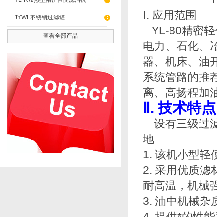
YL-R加热型精密轻便滤油机
Ⅰ. 应用范围
JYWL不锈钢过滤罐
YL-80精密
查看全部产品
电力、石化
器、机床
系统管路的推荐
离、高扬程加油
Ⅱ. 技术特点
设有三级过滤、轻
地
1. 该机小型轻便
2. 采用优质滤材
耐高温，机械强
3. 油中机械
4. 提供*的性